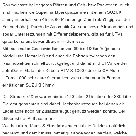
Räumeinsatz bei engeren Plätzen und Geh- bzw Radwegen! Auch
sind Flächen wie Supermarktparkplätze wie mit einem SUZUKI
Jimny innerhalb von 45 bis 60 Minuten geräumt (abhängig von der
Schneehöhe). Durch die Automatik-Getriebe sowie Allradantrieb und
sogar Untersetzungen mit Differentialsperren, gibt es für UTVs
quasi keine unüberwindbaren Hindernisse.
Mit maximalen Geschwindkeiten von 60 bis 100km/h (je nach
Modell und Hersteller) sind auch die Fahrten zwischen den
Räumobjekten schnell zurückgelegt und damit sind UTVs wie der
JohnDeere Gator, der Kubota RTV X-1000 oder die CF Moto
UForce1000 sehr gute Alternativen zum nicht mehr in Europa
erhältlichen SUZUKI Jimny.
Die Streuergrößen wären hierbei 120 Liter, 215 Liter oder 380 Liter.
Die erst genannten sind dabei Heckanbaustreuer, bei denen die
Ladefläche noch für Zusatzstreugut genutzt werden könnte. Der
380er ist der Aufbaustreuer.
Wie bei allen Räum- & Streufahrzeugen ist die Nutzlast natürlich
begrenzt und damit muss immer gut abgewogen werden, welche