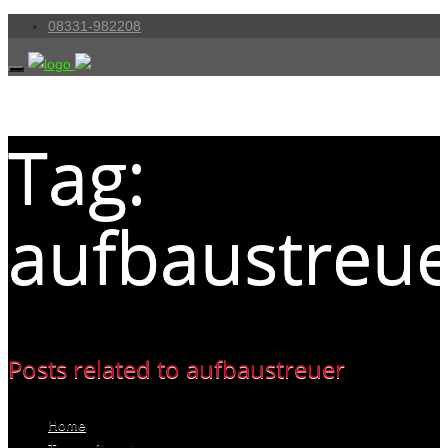
08331-982208
Tag:
aufbaustreu
Posts related to aufbaustreuer
Home