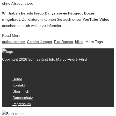
ohne Allradantrieb.
Wir haben bereits Iveco Dailys sowie Peugeot Boxer
umgebaut
. Zu letzterem können Sie auch unser
YouTube-Video
ansehen um sich weiter zu informieren.
Read More ...
aufbaustreuer
,
Citroën Jumper
,
Fiat Ducato
,
hilltip
,
More Tags
Copyright 2026 Schneefürst Inh. Marco-André Fürst
Home
Kontakt
Über mich
Datenschutz
Impressum